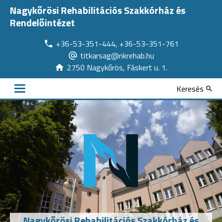
Nagykőrösi Rehabilitációs Szakkórház és
Rendelőintézet
+36-53-351-444, +36-53-351-761
titkarsag@nkrehab.hu
2750 Nagykőrös, Fáskert u. 1.
Keresés
Nagykőrösi Rehabilitációs Szakkórház és