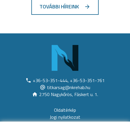
TOVÁBBI HÍREINK
+36-53-351-444, +36-53-351-761
titkarsag@nkrehab.hu
2750 Nagykőrös, Fáskert u. 1.
Oldaltérkép
Jogi nyilatkozat
Akadálymentesítési nyilatkozat