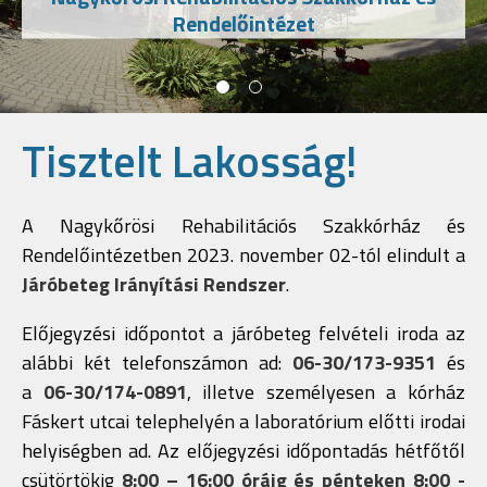
Rendelőintézet
Tisztelt Lakosság!
A Nagykőrösi Rehabilitációs Szakkórház és
Rendelőintézetben 2023. november 02-tól elindult a
Járóbeteg Irányítási Rendszer
.
Előjegyzési időpontot a járóbeteg felvételi iroda az
alábbi két telefonszámon ad:
06-30/173-9351
és
a
06-30/174-0891
, illetve személyesen a kórház
Fáskert utcai telephelyén a laboratórium előtti irodai
helyiségben ad. Az előjegyzési időpontadás hétfőtől
csütörtökig
8:00 – 16:00 óráig és pénteken 8:00 -