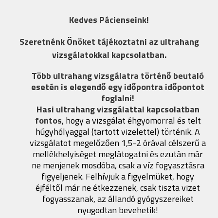
Kedves Pácienseink!
Szeretnénk Önöket tájékoztatni az ultrahang
vizsgálatokkal kapcsolatban.
Több ultrahang vizsgálatra történő beutaló
esetén is elegendő egy időpontra időpontot
foglalni!
Hasi ultrahang vizsgálattal kapcsolatban
fontos
, hogy a vizsgálat éhgyomorral és telt
húgyhólyaggal (tartott vizelettel) történik. A
vizsgálatot megelőzően 1,5-2 órával célszerű a
mellékhelyiséget meglátogatni és ezután már
ne menjenek mosdóba, csak a víz fogyasztásra
figyeljenek. Felhívjuk a figyelmüket, hogy
éjféltől már ne étkezzenek, csak tiszta vizet
fogyasszanak, az állandó gyógyszereiket
nyugodtan bevehetik!