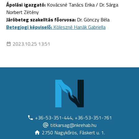
Ápolási igazgató:
Kovácsné Tanács Erika / Dr. Sárga
Norbert Zétény
Járóbeteg szakelltás főorvosa:
Dr. Gönczy Béla
Betegjogi képviselő:
Köleszné Hanák Gabriella
2023.10.25 13:51
+36-53-351-444, +36-53-351-761
titkarsag@nkrehab.hu
2750 Nagykőrös, Fáskert u. 1.