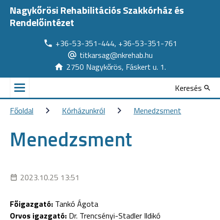
Nagykőrösi Rehabilitációs Szakkórház és
Rendelőintézet
+36-53-351-444, +36-53-351-761
titkarsag@nkrehab.hu
2750 Nagykőrös, Fáskert u. 1.
Keresés
Főoldal
Kórházunkról
Menedzsment
Menedzsment
2023.10.25 13:51
Főigazgató:
Tankó Ágota
Orvos igazgató:
Dr. Trencsényi-Stadler Ildikó