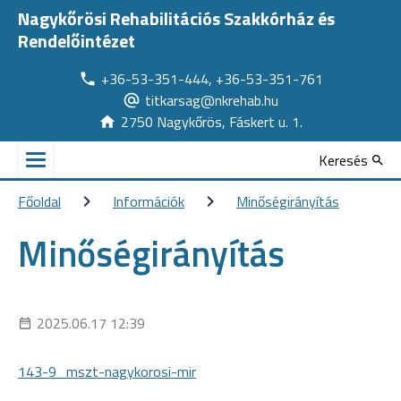
Nagykőrösi Rehabilitációs Szakkórház és
Rendelőintézet
+36-53-351-444, +36-53-351-761
titkarsag@nkrehab.hu
2750 Nagykőrös, Fáskert u. 1.
Keresés
Főoldal
Információk
Minőségirányítás
Minőségirányítás
2025.06.17 12:39
143-9_mszt-nagykorosi-mir