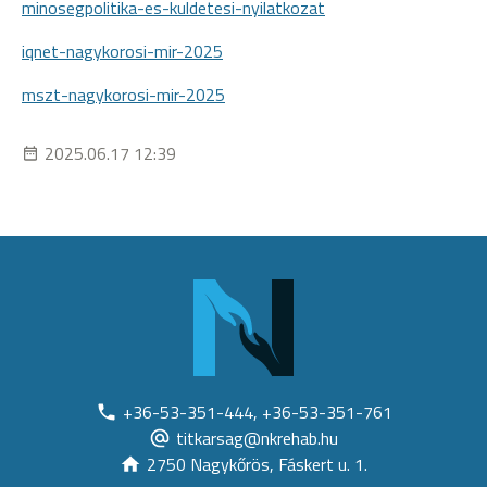
minosegpolitika-es-kuldetesi-nyilatkozat
iqnet-nagykorosi-mir-2025
mszt-nagykorosi-mir-2025
2025.06.17 12:39
+36-53-351-444, +36-53-351-761
titkarsag@nkrehab.hu
2750 Nagykőrös, Fáskert u. 1.