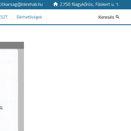
titkarsag@nkrehab.hu
2750 Nagykőrös, Fáskert u. 1.
Keresés
ESZT
Elérhetőségek