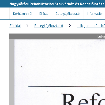
Nagykőrösi Rehabilitációs Szakkórház és Rendelőintéze
Kórházunkról
Ellátás
Betegtájékoztató
Információk
Főoldal
Betegtájékoztató
Lelkigondozó - Kó
Lelk