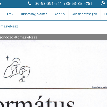
+36-53-351-444, +36-53-351-761
t
Hírek
Tudomány, oktatás
Adó 1%
Álláslehetőségek
E
rházlelkész
igondozó-Kórházlelkész