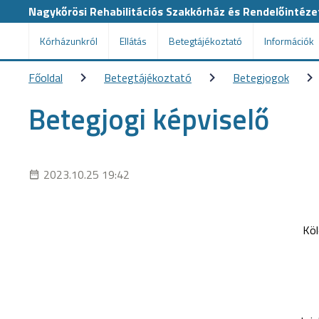
Nagykőrösi Rehabilitációs Szakkórház és Rendelőintéze
Kórházunkról
Ellátás
Betegtájékoztató
Információk
Főoldal
Betegtájékoztató
Betegjogok
Betegjogi képviselő
2023.10.25 19:42
Köl