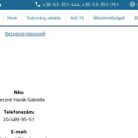
+36-53-351-444, +36-53-351-761
t
Hírek
Tudomány, oktatás
Adó 1%
Álláslehetőségek
E
Betegjogi képviselő
Név:
eszné Hanák Gabriella
Telefonszám:
20/489-95-51
E-mail: