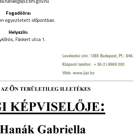
lla.hanak@ijsz.bm.gov.hu
Fogadóóra:
en egyeztetett időpontban.
Helyszín:
kőrös, Fáskert utca 1.