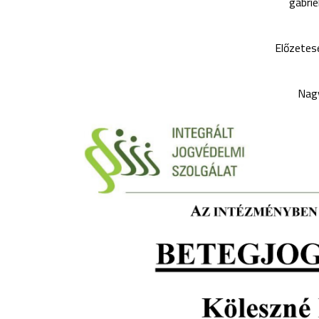
gabrie
Előzetes
Nagy