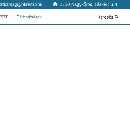
titkarsag@nkrehab.hu
2750 Nagykőrös, Fáskert u. 1.
Keresés
ESZT
Elérhetőségek