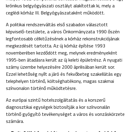
krónikus belgyógyászati osztályt alakítottak ki, mely a
ceglédi kórház III. Belgyógyászataként működött.
A politikai rendszerváltás első szabadon választott
képviselő-testülete, a város Önkormányzata 1990 őszén
legfontosabb célkitűzésének a kórház rekonstrukciójának
megkezdését tartotta. Az új kórház építése 1993
novemberében kezdődött meg, melynek eredményeként
1995-ben átadásra került az új keleti épületrész. A nyugati
szárny üzembe helyezésére 2000 áprilisában került sor.
Ezzel lehetőség nyílt a járó és fekvőbeteg szakellátás egy
telephelyen történő, költséghatékony, magas szakmai
színvonalon történő működtetésre.
Az európai szintű hotelszolgáltatás és a korszerű
diagnosztikai egységek biztosítják a kor színvonalán
történő gyógyító tevékenységet a város és vonzáskörzete
számára.