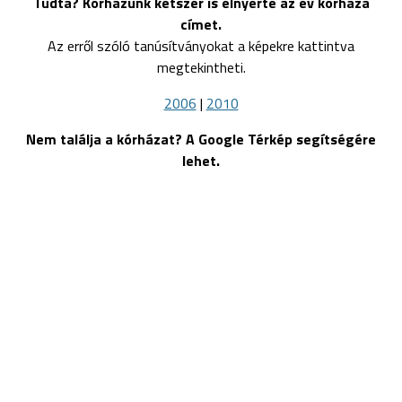
Tudta? Kórházunk kétszer is elnyerte az év kórháza
címet.
Az erről szóló tanúsítványokat a képekre kattintva
megtekintheti.
2006
|
2010
Nem találja a kórházat? A Google Térkép segítségére
lehet.