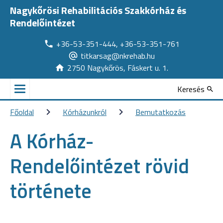
Nagykőrösi Rehabilitációs Szakkórház és
Rendelőintézet
+36-53-351-444, +36-53-351-761
titkarsag@nkrehab.hu
2750 Nagykőrös, Fáskert u. 1.
Keresés
Főoldal
Kórházunkról
Bemutatkozás
A Kórház-
Rendelőintézet rövid
története