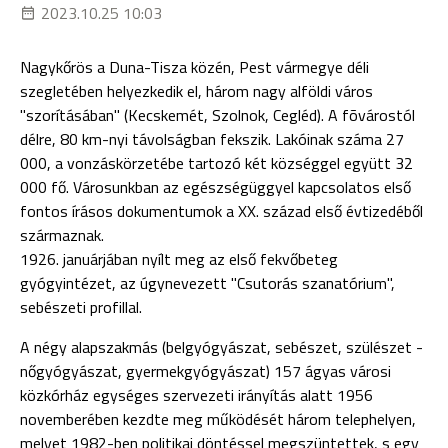
2023.10.25 10:03
Nagykőrös a Duna-Tisza közén, Pest vármegye déli
szegletében helyezkedik el, három nagy alföldi város
"szorításában" (Kecskemét, Szolnok, Cegléd). A fõvárostól
délre, 80 km-nyi távolságban fekszik. Lakóinak száma 27
000, a vonzáskörzetébe tartozó két községgel együtt 32
000 fő. Városunkban az egészségüggyel kapcsolatos első
fontos írásos dokumentumok a XX. század első évtizedéből
származnak.
1926. januárjában nyílt meg az első fekvőbeteg
gyógyintézet, az úgynevezett "Csutorás szanatórium",
sebészeti profillal.
A négy alapszakmás (belgyógyászat, sebészet, szülészet -
nőgyógyászat, gyermekgyógyászat) 157 ágyas városi
közkórház egységes szervezeti irányítás alatt 1956
novemberében kezdte meg működését három telephelyen,
melyet 1982-ben politikai döntéssel megszüntettek, s egy