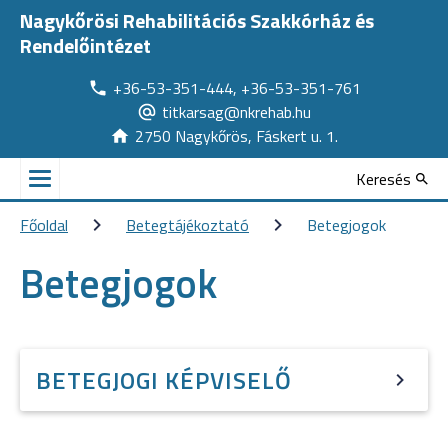
Nagykőrösi Rehabilitációs Szakkórház és
Rendelőintézet
+36-53-351-444, +36-53-351-761
titkarsag@nkrehab.hu
2750 Nagykőrös, Fáskert u. 1.
Keresés
Főoldal
Betegtájékoztató
Betegjogok
Betegjogok
BETEGJOGI KÉPVISELŐ