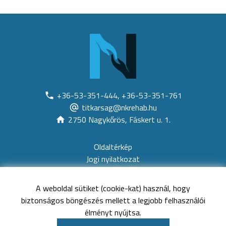
+36-53-351-444, +36-53-351-761
titkarsag@nkrehab.hu
2750 Nagykőrös, Fáskert u. 1.
Oldaltérkép
Jogi nyilatkozat
Akadálymentesítési nyilatkozat
Adatvédelem
A weboldal sütiket (cookie-kat) használ, hogy
Közérdekű adatok
biztonságos böngészés mellett a legjobb felhasználói
Kapcsolat
élményt nyújtsa.