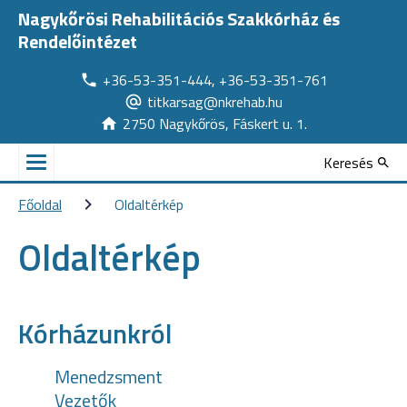
Nagykőrösi Rehabilitációs Szakkórház és
Rendelőintézet
+36-53-351-444, +36-53-351-761
titkarsag@nkrehab.hu
2750 Nagykőrös, Fáskert u. 1.
Keresés
Főoldal
Oldaltérkép
Oldaltérkép
Kórházunkról
Menedzsment
Vezetők