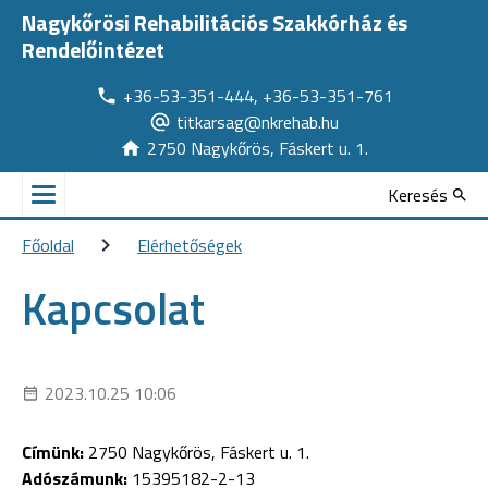
Nagykőrösi Rehabilitációs Szakkórház és
Rendelőintézet
+36-53-351-444, +36-53-351-761
titkarsag@nkrehab.hu
2750 Nagykőrös, Fáskert u. 1.
Keresés
Főoldal
Elérhetőségek
Kapcsolat
2023.10.25 10:06
Címünk:
2750 Nagykőrös, Fáskert u. 1.
Adószámunk:
15395182-2-13