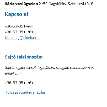
Háziorvosi ügyelet:
2750 Nagykőrös, Széchenyi tér. 8
Kapcsolat
+36-53-351-444
+36-53-351-761
titkarsag@nkrehab.hu
Sajtó telefonszám
Sajtómegkeresések fogadására szolgáló telefonszám és
email cím
+36-53-351-761
foigazgato@nkrehab.hu