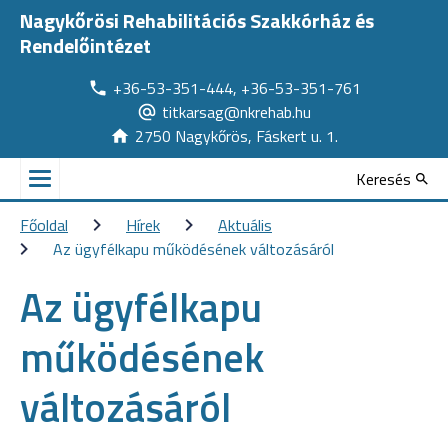
Nagykőrösi Rehabilitációs Szakkórház és
Rendelőintézet
+36-53-351-444, +36-53-351-761
titkarsag@nkrehab.hu
2750 Nagykőrös, Fáskert u. 1.
Keresés
Főoldal
Hírek
Aktuális
Az ügyfélkapu működésének változásáról
Az ügyfélkapu
működésének
változásáról